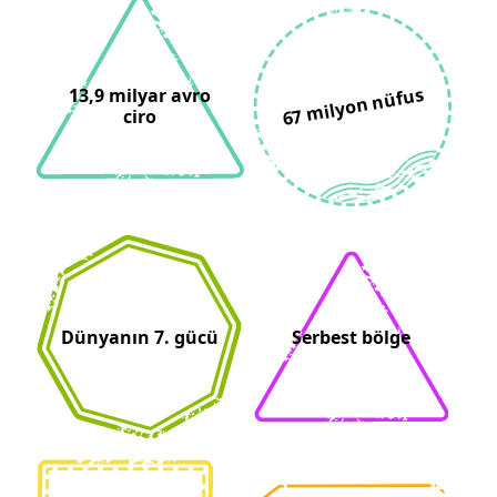
67 milyon nüfus
13,9 milyar avro
ciro
Dünyanın 7. gücü
Serbest bölge