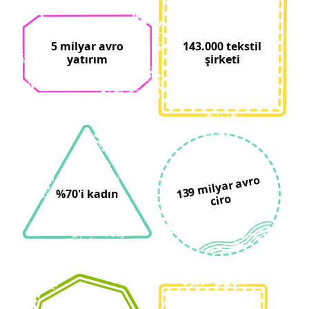
5 milyar avro
143.000 tekstil
yatırım
şirketi
139
milyar avro
%70'i kadın
ciro