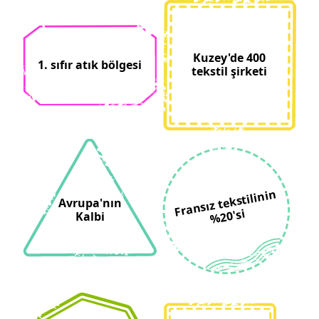
Kuzey'de 400
1. sıfır atık bölgesi
tekstil şirketi
Fransız tekstilinin
Avrupa'nın
%20'si
Kalbi