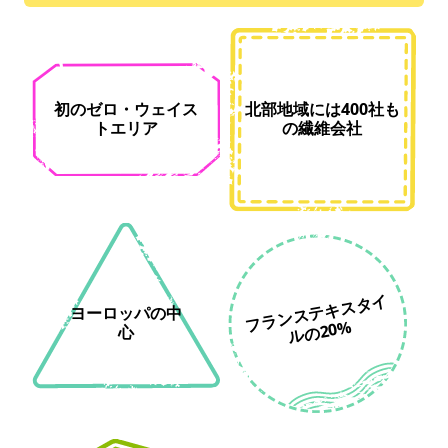
初のゼロ・ウェイス
北部地域には400社も
トエリア
の繊維会社
フ
ラ
ン
ス
テ
キ
ス
タ
イ
ル
の20
ヨーロッパの中
%
心