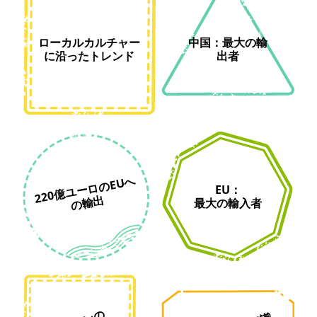
ローカルカルチャー
中国：最大の輸
に沿ったトレンド
出者
220
億
ユ
ー
ロ
のE
U
へ
の
輸
EU：
出
最大の輸入者