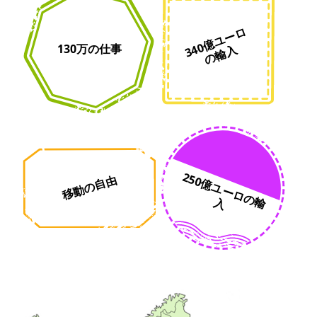
3
0
億
ユ
ー
ロ
の
輸
130万の仕事
4
入
2
5
0
億
ユ
ー
ロ
の
移動の自由
輸入