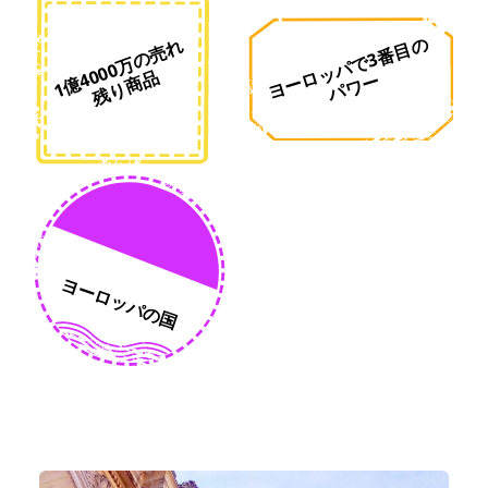
ヨ
ロ
ッ
パ
で
3
番
目
の
パ
ワ
1
億
4
0
0
万
の
売
れ
残
り
商
0
品
ー
ー
ヨーロッパの国