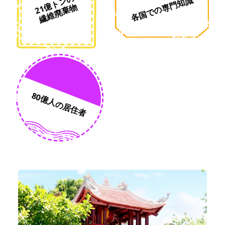
2
1
ト
ン
の
繊
維
廃
棄
各国での専門知識
億
物
80億人の居住者