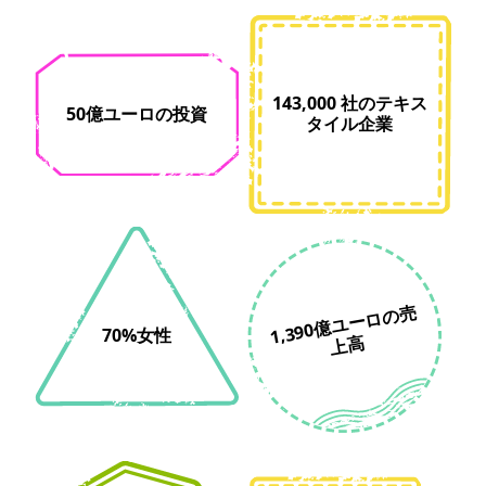
143,000 社のテキス
50億ユーロの投資
タイル企業
1,390
億
ユ
ー
ロ
の
売
上
70%女性
高