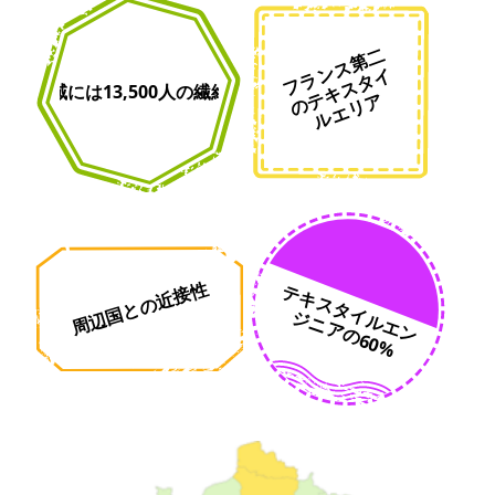
フ
ラ
ス
第
二
の
キ
ス
タ
ル
エ
リ
ン
イ
北部地域には13,500人の繊維従事者
テ
ア
周辺国との近接性
テ
キ
ス
タ
イ
ル
エ
ン
ニ
ア
の
6
0
ジ
%