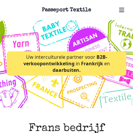
Passeport Textile
Uw interculturele partner voor
B2B-
verkoopontwikkeling
in
Frankrijk
en
daarbuiten.
Frans bedrijf