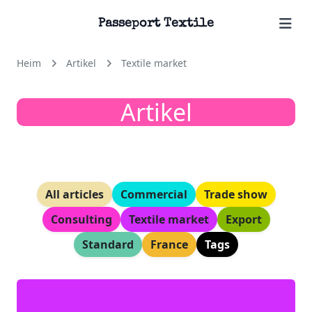
Passeport Textile
Heim
Artikel
Textile market
Artikel
All articles
Commercial
Trade show
Consulting
Textile market
Export
Standard
France
Tags