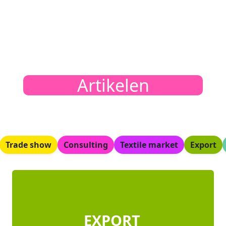
Artikelen
Trade show
Consulting
Textile market
Export
EXPORT