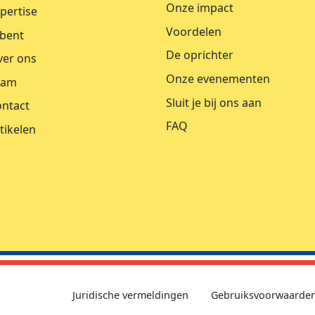
Onze impact
pertise
Voordelen
bent
De oprichter
er ons
Onze evenementen
eam
Sluit je bij ons aan
ntact
FAQ
tikelen
Juridische vermeldingen
Gebruiksvoorwaarde