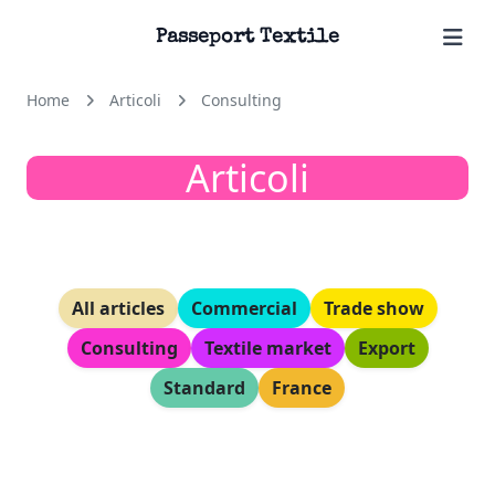
Passeport Textile
Home
Articoli
Consulting
Articoli
All articles
Commercial
Trade show
Consulting
Textile market
Export
Standard
France